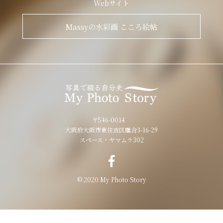
Webサイト
Massyの水彩画 こころ絵帖
〒546-0014
大阪府大阪市東住吉区鷹合3-16-29
スペース・ヤマムラ302
© 2020 My Photo Story