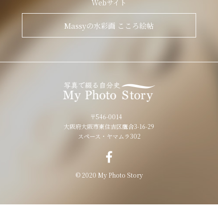
Webサイト
Massyの水彩画 こころ絵帖
〒546-0014
大阪府大阪市東住吉区鷹合3-16-29
スペース・ヤマムラ302
© 2020 My Photo Story