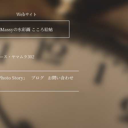
Webサイト
Massyの水彩画 こころ絵帖
ース・ヤマムラ302
oto Story」
ブログ
お問い合わせ