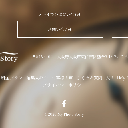
メールでのお問い合わせ
お問い合わせ
〒546-0014
大阪府大阪市東住吉区鷹合3-16-29
スペ
料金プラン
編集人紹介
お客様の声
よくある質問
父の「My Ph
プライバシーポリシー
© 2020 My Photo Story