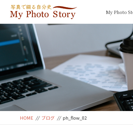
My Photo 
HOME
//
ブログ
//
ph_flow_02