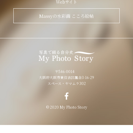
Webサイト
Massyの水彩画 こころ絵帖
〒546-0014
大阪府大阪市東住吉区鷹合3-16-29
スペース・ヤマムラ302
© 2020 My Photo Story